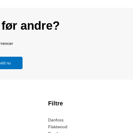
 før andre?
rrencer
eld nu
Filtre
Danfoss
Flaktwood