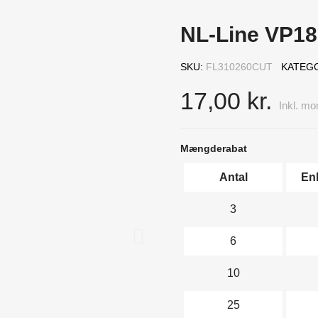
NL-Line VP18 
SKU
FL310260CUT
KATEG
17,00 kr.
Inkl. m
Mængderabat
Antal
En
3
6
10
25