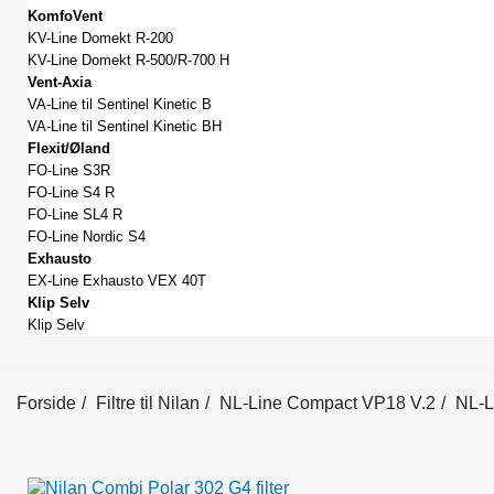
KomfoVent
KV-Line Domekt R-200
KV-Line Domekt R-500/R-700 H
Vent-Axia
VA-Line til Sentinel Kinetic B
VA-Line til Sentinel Kinetic BH
Flexit/Øland
FO-Line S3R
FO-Line S4 R
FO-Line SL4 R
FO-Line Nordic S4
Exhausto
EX-Line Exhausto VEX 40T
Klip Selv
Klip Selv
Forside
Filtre til Nilan
NL-Line Compact VP18 V.2
NL-L