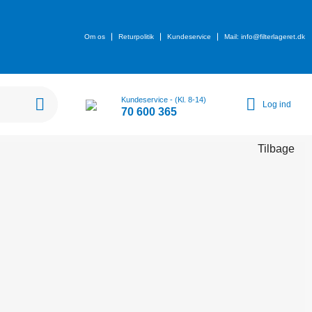
Om os
Returpolitik
Kundeservice
Mail: info@filterlageret.dk
Kundeservice - (Kl. 8-14)
Log ind
70 600 365
Tilbage