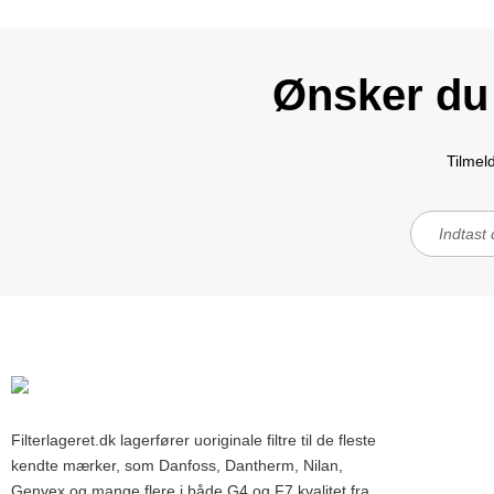
Ønsker du 
Tilmel
Filterlageret.dk lagerfører uoriginale filtre til de fleste
kendte mærker, som Danfoss, Dantherm, Nilan,
Genvex og mange flere i både G4 og F7 kvalitet fra