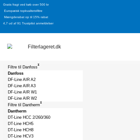
Gratis fragt
ved køb over 500 kr
Europæisk topkvalitetsfiltre
Mængderabat op til
15% rabat
4,7
ud af 91 Trustpilot anmeldelser
Filtre til Danfoss
Danfoss
DF-Line AIR A2
DF-Line AIR A3
DF-Line AIR W1
DF-Line AIR W2
Filtre til Dantherm
Dantherm
DT-Line HCC 2/260/360
DT-Line HCH5
DT-Line HCH8
DT-Line HCV3