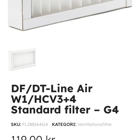
DF/DT-Line Air
W1/HCV3+4
Standard filter – G4
SKU
FL288164G4
KATEGORI
Ventilationsfiltre
119,00 kr.