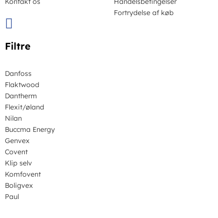
Kontakt os
Handelsbetingelser
Fortrydelse af køb
Filtre
Danfoss
Flaktwood
Dantherm
Flexit/øland
Nilan
Buccma Energy
Genvex
Covent
Klip selv
Komfovent
Boligvex
Paul